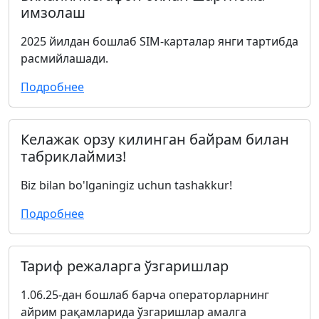
имзолаш
2025 йилдан бошлаб SIM-карталар янги тартибда
расмийлашади.
Подробнее
Келажак орзу килинган байрам билан
табриклаймиз!
Biz bilan bo'lganingiz uchun tashakkur!
Подробнее
Тариф режаларга ўзгаришлар
1.06.25-дан бошлаб барча операторларнинг
айрим рақамларида ўзгаришлар амалга